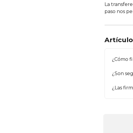
La transfer
paso nos per
Artícul
¿Cómo fi
¿Son seg
¿Las fir