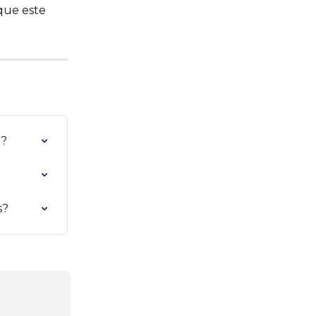
que este 
x?
s?